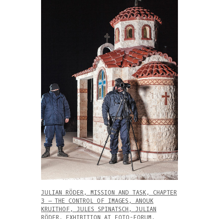
JULIAN RÖDER, MISSION AND TASK, CHAPTER
3 – THE CONTROL OF IMAGES, ANOUK
KRUITHOF, JULES SPINATSCH, JULIAN
RÖDER, EXHIBITION AT FOTO-FORUM,