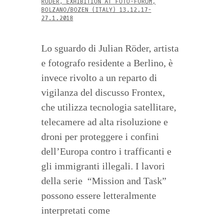
RÖDER, EXHIBITION AT FOTO-FORUM,
BOLZANO/BOZEN (ITALY) 13.12.17-
27.1.2018
Lo sguardo di Julian Röder, artista
e fotografo residente a Berlino, è
invece rivolto a un reparto di
vigilanza del discusso Frontex,
che utilizza tecnologia satellitare,
telecamere ad alta risoluzione e
droni per proteggere i confini
dell’Europa contro i trafficanti e
gli immigranti illegali. I lavori
della serie “Mission and Task”
possono essere letteralmente
interpretati come