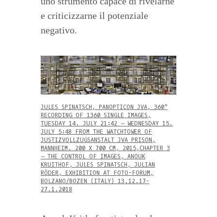
uno strumento capace di rivelarne
e criticizzarne il potenziale
negativo.
JULES SPINATSCH, PANOPTICON JVA, 360°
RECORDING OF 1360 SINGLE IMAGES,
TUESDAY 14. JULY 21:42 – WEDNESDAY 15.
JULY 5:48 FROM THE WATCHTOWER OF
JUSTIZVOLLZUGSANSTALT JVA PRISON,
MANNHEIM. 200 X 700 CM, 2015,CHAPTER 3
– THE CONTROL OF IMAGES, ANOUK
KRUITHOF, JULES SPINATSCH, JULIAN
RÖDER, EXHIBITION AT FOTO-FORUM,
BOLZANO/BOZEN (ITALY) 13.12.17-
27.1.2018