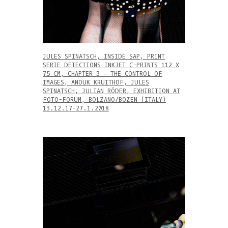
JULES SPINATSCH, INSIDE SAP, PRINT
SERIE DETECTIONS INKJET C-PRINTS 112 X
75 CM, CHAPTER 3 – THE CONTROL OF
IMAGES, ANOUK KRUITHOF, JULES
SPINATSCH, JULIAN RÖDER, EXHIBITION AT
FOTO-FORUM, BOLZANO/BOZEN (ITALY)
13.12.17-27.1.2018