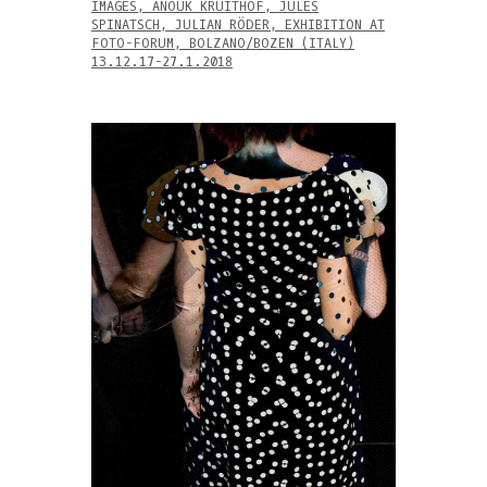
IMAGES, ANOUK KRUITHOF, JULES
SPINATSCH, JULIAN RÖDER, EXHIBITION AT
FOTO-FORUM, BOLZANO/BOZEN (ITALY)
13.12.17-27.1.2018