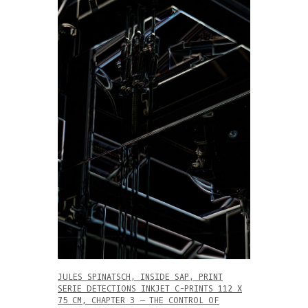
JULES SPINATSCH, INSIDE SAP, PRINT
SERIE DETECTIONS INKJET C-PRINTS 112 X
75 CM, CHAPTER 3 – THE CONTROL OF