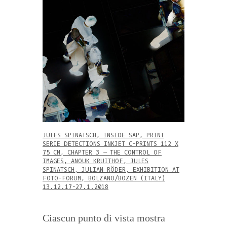
JULES SPINATSCH, INSIDE SAP, PRINT
SERIE DETECTIONS INKJET C-PRINTS 112 X
75 CM, CHAPTER 3 – THE CONTROL OF
IMAGES, ANOUK KRUITHOF, JULES
SPINATSCH, JULIAN RÖDER, EXHIBITION AT
FOTO-FORUM, BOLZANO/BOZEN (ITALY)
13.12.17-27.1.2018
Ciascun punto di vista mostra