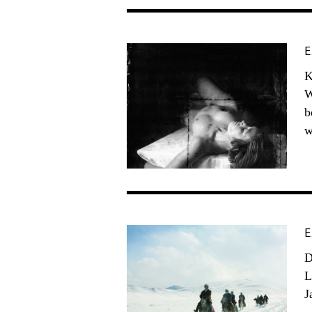
E
K
W
b
w
E
D
L
J