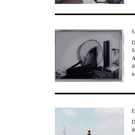
S
D
S
A
d
i
E
D
d