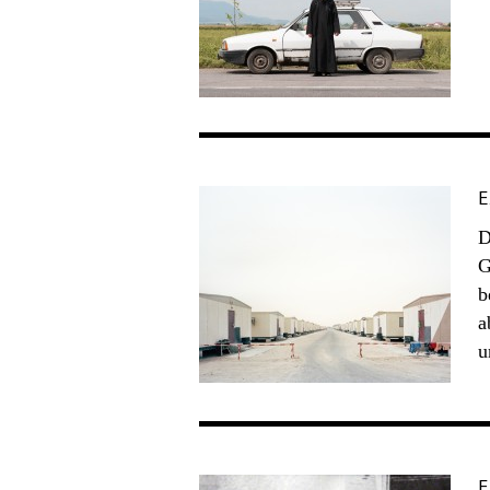
E
D
G
b
a
u
E