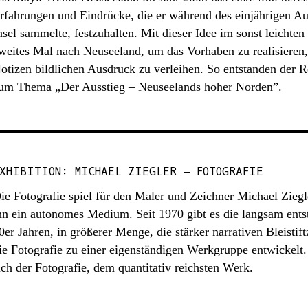
rfahrungen und Eindrücke, die er während des einjährigen A
nsel sammelte, festzuhalten. Mit dieser Idee im sonst leicht
weites Mal nach Neuseeland, um das Vorhaben zu realisieren
otizen bildlichen Ausdruck zu verleihen. So entstanden der R
um Thema „Der Ausstieg – Neuseelands hoher Norden”.
XHIBITION: MICHAEL ZIEGLER – FOTOGRAFIE
ie Fotografie spiel für den Maler und Zeichner Michael Ziegle
hn ein autonomes Medium. Seit 1970 gibt es die langsam ents
0er Jahren, in größerer Menge, die stärker narrativen Bleistif
ie Fotografie zu einer eigenständigen Werkgruppe entwickelt
ich der Fotografie, dem quantitativ reichsten Werk.