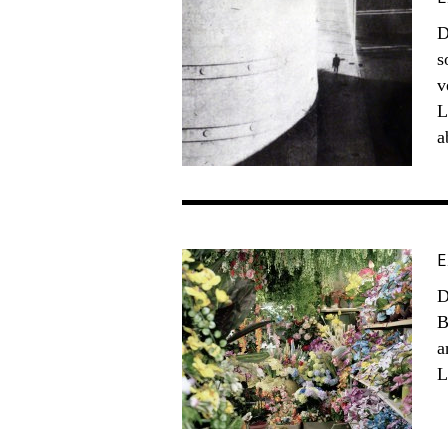
D
s
v
L
a
E
D
B
a
L