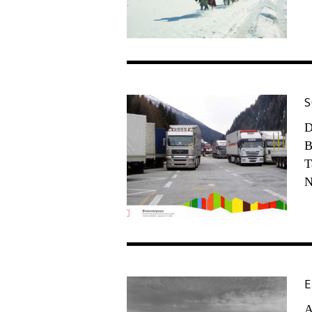
S
D
B
T
N
E
A