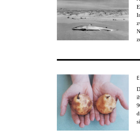
E
I
z
N
z
E
D
i
9
d
s