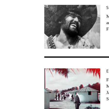
S
M
a
F
E
F
M
J
S