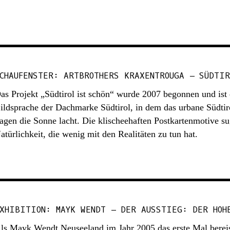
CHAUFENSTER: ARTBROTHERS KRAXENTROUGA – SÜDTIR
as Projekt „Südtirol ist schön“ wurde 2007 begonnen und ist 
ildsprache der Dachmarke Südtirol, in dem das urbane Südti
agen die Sonne lacht. Die klischeehaften Postkartenmotive su
atürlichkeit, die wenig mit den Realitäten zu tun hat.
XHIBITION: MAYK WENDT – DER AUSSTIEG: DER HOH
ls Mayk Wendt Neuseeland im Jahr 2005 das erste Mal bereist